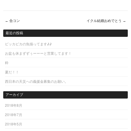
←
合コン
イクル結婚おめでとう
→
Post navigation
最近の投稿
ピッカピカの魚揃ってます♪♪
お盆も休まずずぅーーーと営業してます！
粋
夏だ！！
西日本の天災への義援金募集のお願い。
アーカイブ
2018年8月
2018年7月
2018年5月