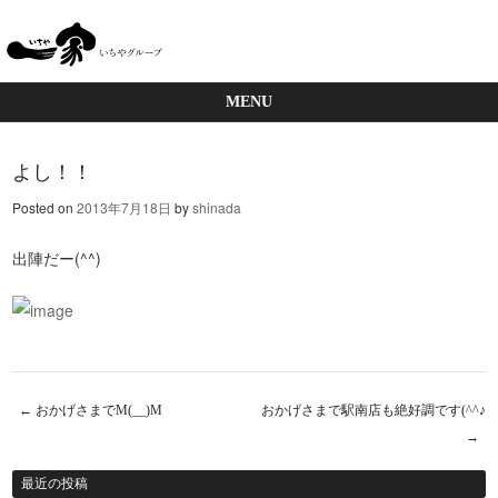
MENU
Skip to content
よし！！
Posted on
2013年7月18日
by
shinada
出陣だー(^^)
←
おかげさまでM(__)M
おかげさまで駅南店も絶好調です(^^♪
Post navigation
→
最近の投稿