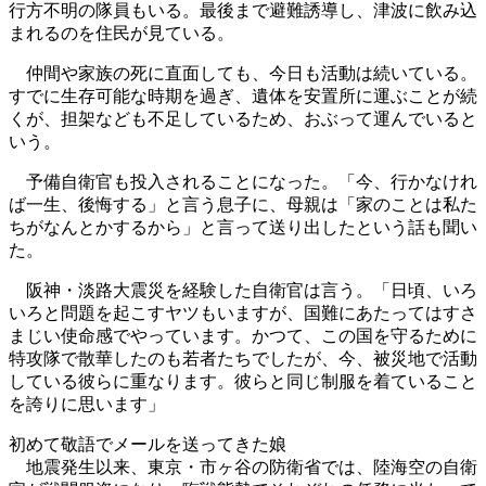
行方不明の隊員もいる。最後まで避難誘導し、津波に飲み込
まれるのを住民が見ている。
仲間や家族の死に直面しても、今日も活動は続いている。
すでに生存可能な時期を過ぎ、遺体を安置所に運ぶことが続
くが、担架なども不足しているため、おぶって運んでいると
いう。
予備自衛官も投入されることになった。「今、行かなけれ
ば一生、後悔する」と言う息子に、母親は「家のことは私た
ちがなんとかするから」と言って送り出したという話も聞い
た。
阪神・淡路大震災を経験した自衛官は言う。「日頃、いろ
いろと問題を起こすヤツもいますが、国難にあたってはすさ
まじい使命感でやっています。かつて、この国を守るために
特攻隊で散華したのも若者たちでしたが、今、被災地で活動
している彼らに重なります。彼らと同じ制服を着ていること
を誇りに思います」
初めて敬語でメールを送ってきた娘
地震発生以来、東京・市ヶ谷の防衛省では、陸海空の自衛