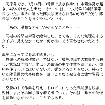
同原発では、3月14日に3号機で放水作業中に水素爆発が起
き、4名のけが人も出た。その中には、中央特殊武器防護隊
長もいた。事故に遭った隊員は後送されるのが通常だが、隊
長は下がることを強く拒んだという。
「あの、温和なアイツがそんなことを・・・」
同期の幹部自衛官が絶句した。とても、そんな無理をする
タイプに見えなかったが、何が彼にそう言わせたのだろう
か。
車座になって涙を流す隊員たち
原発への放水作業だけではない、被災現場での救援でも厳
しい状況は同様だ。氷点下の気温の中で作業を続けるが、燃
料を使うわけにはいかないと、暖をとることもない。持って
いた隊員用の携帯糧食を、迷うことなく被災者に渡す隊員ば
かりだという。
空腹の中で作業を終え、ドロドロになった戦闘服を脱ぎ、
翌日、またその同じ服を着て出ていく。それは「昨日の記憶
を背負いながら行く」ことでもある。