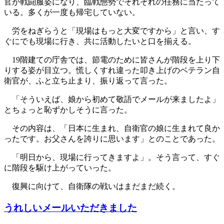
官が戦闘服姿になり、臨戦態勢でそれぞれの任務に当たって
いる。多くが一度も帰宅していない。
労をねぎらうと「現場はもっと大変ですから」と言い、す
ぐにでも現場に行き、共に活動したいと口を揃える。
19階建ての庁舎では、節電のために皆さんが階段を上り下
りする姿が目立つ。慌しくすれ違った叩き上げのベテラン自
衛官が、ふと立ち止まり、振り返って言った。
「そういえば、娘から初めて敬語でメールが来ましたよ」
とちょっと恥ずかしそうに言った。
その内容は、「日本に生まれ、自衛官の娘に生まれて良か
ったです。お父さんを誇りに思います」とのことであった。
「明日から、現場に行ってきますよ」。そう言って、すぐ
に階段を駆け上がっていった。
復興に向けて、自衛隊の戦いはまだまだ続く。
うれしいメールいただきました