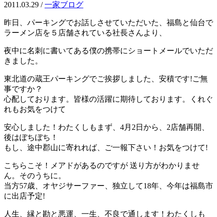
2011.03.29
/
一家ブログ
昨日、パーキングでお話しさせていただいた、福島と仙台で
ラーメン店を５店舗されている社長さんより、
夜中に名刺に書いてある僕の携帯にショートメールでいただ
きました。
東北道の蔵王パーキングでご挨拶しました、安積です!ご無
事ですか？
心配しております。皆様の活躍に期待しております。くれぐ
れもお気をつけて
安心しました！わたくしもまず、4月2日から、2店舗再開、
後はぼちぼち！
もし、途中郡山に寄れれば、ご一報下さい！お気をつけて!
こちらこそ！メアドがあるのですが 送り方がわかりませ
ん。そのうちに。
当方57歳、オヤジサーファー、独立して18年、今年は福島市
に出店予定!
人生、縁と勘と悪運、一生、不良で通します！わたくしも