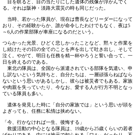
目を瞑ると、目の当たりにした遺体の残像が浮かんでく
る。それは阪神・淡路大震災の時も同じだった。
当時、若かった隊員が、現在は曹長などリーダーになって
おり、その経験からか、誰が命令したわけでもなく、夜は5
～6人の作業部隊が車座になるのだという。
つらかった光景、ひどく悲しかったことなど、黙々と作業を
し続けたその日の全てのことを声を出して吐き出し、そして
泣く。やがて、明日も任務を精一杯やろうと誓い合って、一
日を終えるのである。
東北の隊員は、全国から派遣されている部隊を気遣い、申
し訳ないという気持ちと、自分たちは、一層頑張らねばなら
ないという思いがあるしかし、彼らは被災者でもある。家族
や肉親を失っていたり、今なお、愛する人が行方不明となっ
ている隊員も多い。
遺体を発見した時に「自分の家族では」という思いが頭を
よぎっても、任務に私情は挟めない。
「今、行かなければ一生、後悔する」
救援活動の中心となる隊員は、19歳から25歳くらいの若者
ばかりである。中には地元で知られる「ワル」だったり、不