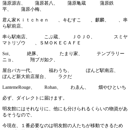
蒲原源吉、 蒲原甚八、 蒲原亀蔵 蒲原鉄
平、 蒲原小梅、
君ん家Ｋｉｔｃｈｅｎ 、キむすこ 、麒麟、 、串
ら駅前店、
串ら駅南店、 こぶ蔵、 ＪＯＪＯ、 スミヤ
マトリゾウ 、ＳＭＯＫＥＣＡＦＥ
Soi、 絶豚、 たまり家、 テンプラリー
ニョ、 翔ブガ如ク、
屋台バカ一代、 福わうち、 ぼんど駅南店、
ぼんど新大前店屋台、 ラクだ
LantemeRouge、 Rohan、 わゑん、 畑やひといち
必ず、ダイレクトに届けます。
明友館にはそれなりに、他にも分けられるくらいの物資があ
るそうなので、
今現在、１番必要なのは明友館の人たちが移動できるため