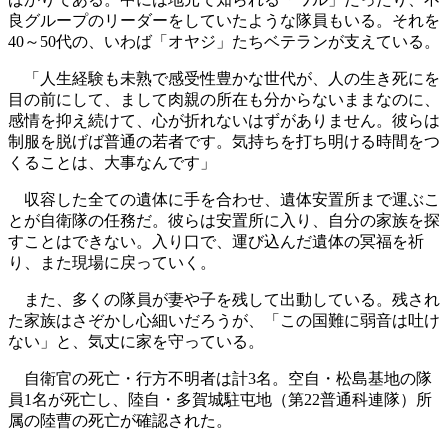
良グループのリーダーをしていたような隊員もいる。それを
40～50代の、いわば「オヤジ」たちベテランが支えている。
「人生経験も未熟で感受性豊かな世代が、人の生き死にを
目の前にして、まして肉親の所在も分からないままなのに、
感情を抑え続けて、心が折れないはずがありません。彼らは
制服を脱げば普通の若者です。気持ちを打ち明ける時間をつ
くることは、大事なんです」
収容した全ての遺体に手を合わせ、遺体安置所まで運ぶこ
とが自衛隊の任務だ。彼らは安置所に入り、自分の家族を探
すことはできない。入り口で、運び込んだ遺体の冥福を祈
り、また現場に戻っていく。
また、多くの隊員が妻や子を残して出動している。残され
た家族はさぞかし心細いだろうが、「この国難に弱音は吐け
ない」と、気丈に家を守っている。
自衛官の死亡・行方不明者は計3名。空自・松島基地の隊
員1名が死亡し、陸自・多賀城駐屯地（第22普通科連隊）所
属の陸曹の死亡が確認された。