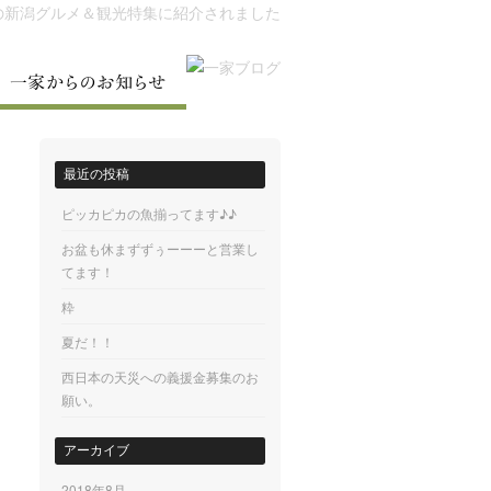
最近の投稿
ピッカピカの魚揃ってます♪♪
お盆も休まずずぅーーーと営業し
てます！
粋
夏だ！！
西日本の天災への義援金募集のお
願い。
アーカイブ
2018年8月