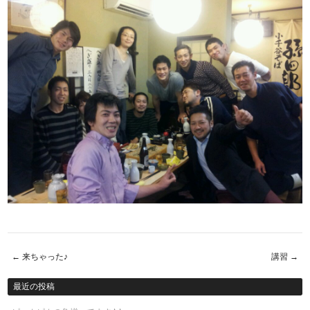
←
来ちゃった♪
講習
→
Post navigation
最近の投稿