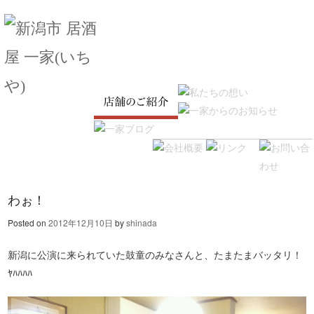
SKIP TO CONTENT
Menu
わぉ！
Posted on
2012年12月10日
by
shinada
新潟に公演に来られていた鼓童のみなさんと、たまたまバッタリ！
ﾔﾊﾊﾊﾊ