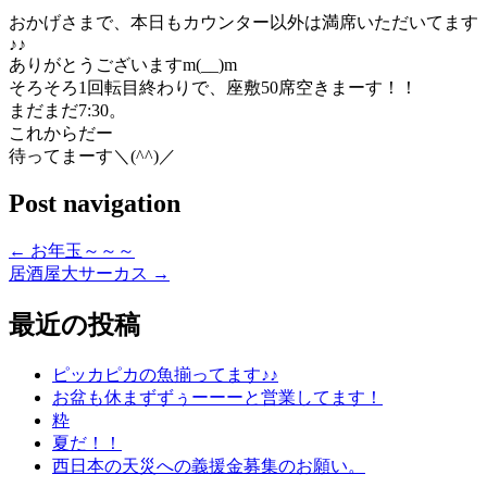
おかげさまで、本日もカウンター以外は満席いただいてます
♪♪
ありがとうございますm(__)m
そろそろ1回転目終わりで、座敷50席空きまーす！！
まだまだ7:30。
これからだー
待ってまーす＼(^^)／
Post navigation
←
お年玉～～～
居酒屋大サーカス
→
最近の投稿
ピッカピカの魚揃ってます♪♪
お盆も休まずずぅーーーと営業してます！
粋
夏だ！！
西日本の天災への義援金募集のお願い。