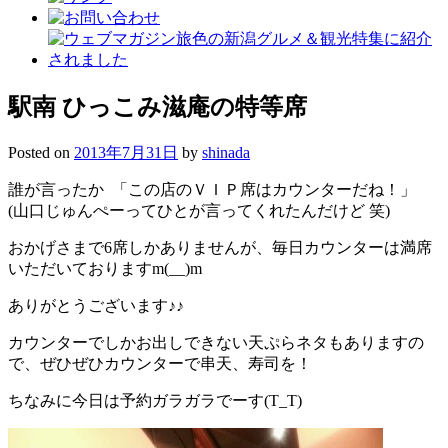
駅南 ひっこみ滋庵の特等席
Posted on
2013年7月31日
by
shinada
誰が言ったか 「この店のＶＩＰ席はカウンターだね！」
(山口じゅんぺーってひとが言ってくれたんだけど 笑)
おかげさまで6席しかありませんが、毎日カウンターは満席
いただいておりますm(__)m
ありがとうございます♪♪
カウンターでしかお出しできない天ぷらネタもありますの
で、ぜひぜひカウンターで串天、寿司を！
ちなみに今日は予約ガラガラでーす(T_T)