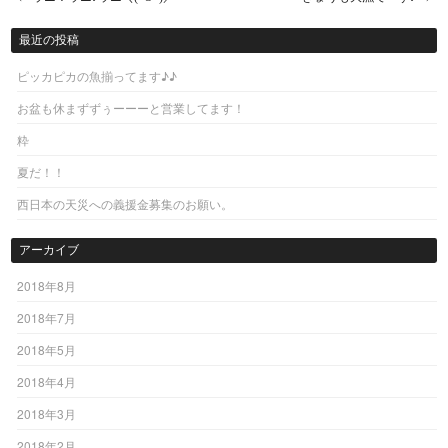
Post navigation
最近の投稿
ピッカピカの魚揃ってます♪♪
お盆も休まずずぅーーーと営業してます！
粋
夏だ！！
西日本の天災への義援金募集のお願い。
アーカイブ
2018年8月
2018年7月
2018年5月
2018年4月
2018年3月
2018年2月