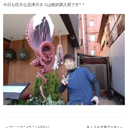
今日も巨大な志津川タコは絶好調入荷です^ ^
←
ウニ！ウニ♪ウニ＼(^O^)／
きょうも大漁でーす♪
→