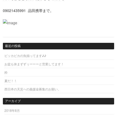
09021435991 品田携帯まで。
最近の投稿
ピッカピカの魚揃ってます♪♪
お盆も休まずずぅーーーと営業してます！
粋
夏だ！！
西日本の天災への義援金募集のお願い。
アーカイブ
2018年8月