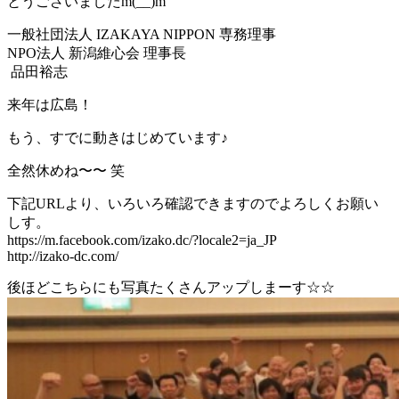
とうございましたm(__)m
一般社団法人 IZAKAYA NIPPON 専務理事
NPO法人 新潟維心会 理事長
品田裕志
来年は広島！
もう、すでに動きはじめています♪
全然休めね〜〜 笑
下記URLより、いろいろ確認できますのでよろしくお願い
しす。
https://m.facebook.com/izako.dc/?locale2=ja_JP
http://izako-dc.com/
後ほどこちらにも写真たくさんアップしまーす☆☆