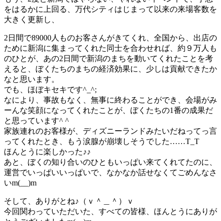
をはるかに上回る、万代シティはじまって以来の来場客数を
大きく更新し、
2日間で89000人ものお客さんがきてくれ、全国から、出店の
ために新潟に集まってくれた同士を合わせれば、約９万人も
のひとが、あの2日間で新潟のまちを動いてくれたことを考
えると、ぼくたちのまちの経済効果に、少しは貢献できたか
なと思います。
でも、ほぼキセキです^_^;
なにより、事故もなく、無事に終わることができ、会場がみ
ーんな笑顔になってくれたことが、ぼくたちの1番の成果だ
と思っています^ ^
家族連れのお客様が、ディズニーランドみたいだねってっ言
ってくれたとき、もう涙腺が崩壊しそうでした……T_T
ほんとうに楽しかった♪♪
あと、ぼくの知り合いのひともいっぱい来てくれてたのに、
運営でいっぱいいっぱいで、なかなか話せなくてごめんなさ
いm(__)m
そして、ありがとね♪（ｖ＾＿＾）ｖ
今回関わっていただいた、すべての皆様、ほんとうにありが