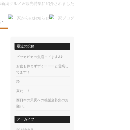
最近の投稿
ピッカピカの魚揃ってます♪♪
お盆も休まずずぅーーーと営業し
てます！
粋
夏だ！！
西日本の天災への義援金募集のお
願い。
アーカイブ
2018年8月