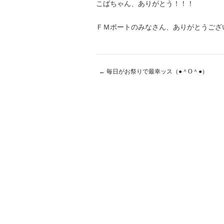
こばちゃん、ありがとう！！！
ＦＭポートのみなさん、ありがとうござい
←
毎日がお祭りで最幸ッス（●＾O＾●）
Post navigation