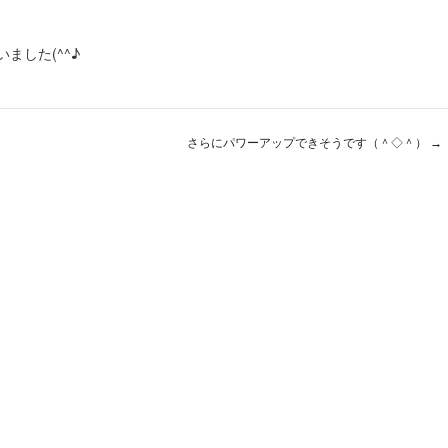
ました(^^♪
さらにパワーアップできそうです（＾◇＾）
→