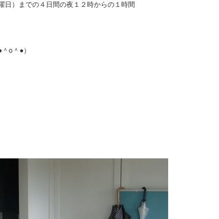
曜日）までの４日間の夜１２時からの１時間
＾o＾●）