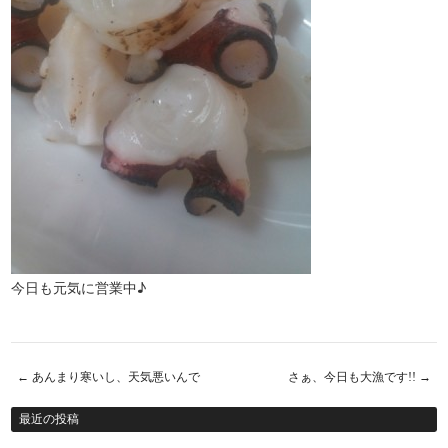
今日も元気に営業中♪
←
あんまり寒いし、天気悪いんで
さぁ、今日も大漁です!!
→
Post navigation
最近の投稿