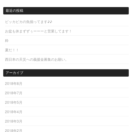
Post navigation
最近の投稿
ピッカピカの魚揃ってます♪♪
お盆も休まずずぅーーーと営業してます！
粋
夏だ！！
西日本の天災への義援金募集のお願い。
アーカイブ
2018年8月
2018年7月
2018年5月
2018年4月
2018年3月
2018年2月