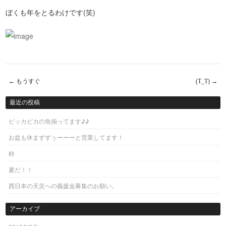
ぼくも年をとるわけです(笑)
←
もうすぐ
(T_T)
→
Post navigation
最近の投稿
ピッカピカの魚揃ってます♪♪
お盆も休まずずぅーーーと営業してます！
粋
夏だ！！
西日本の天災への義援金募集のお願い。
アーカイブ