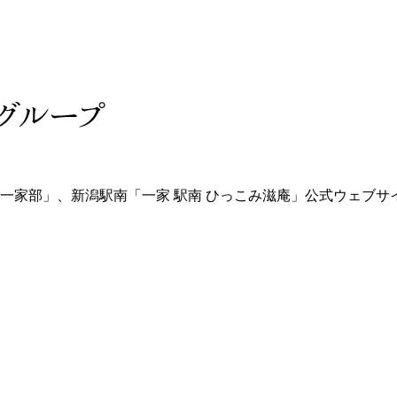
 一家部」、新潟駅南「一家 駅南 ひっこみ滋庵」公式ウェブサ