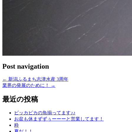
Post navigation
←
新潟ふるまち志津水産 3周年
業界の発展のために！
→
最近の投稿
ピッカピカの魚揃ってます♪♪
お盆も休まずずぅーーーと営業してます！
粋
夏だ！！