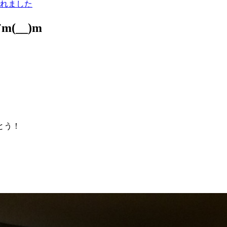
__)m
とう！