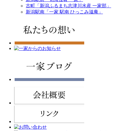
古町「新潟ふるまち志津川水産 一家部」
新潟駅南「一家 駅南 ひっこみ滋庵」