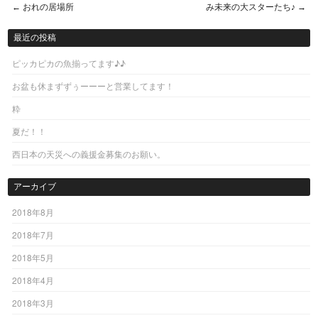
←
おれの居場所
み未来の大スターたち♪
→
Post navigation
最近の投稿
ピッカピカの魚揃ってます♪♪
お盆も休まずずぅーーーと営業してます！
粋
夏だ！！
西日本の天災への義援金募集のお願い。
アーカイブ
2018年8月
2018年7月
2018年5月
2018年4月
2018年3月