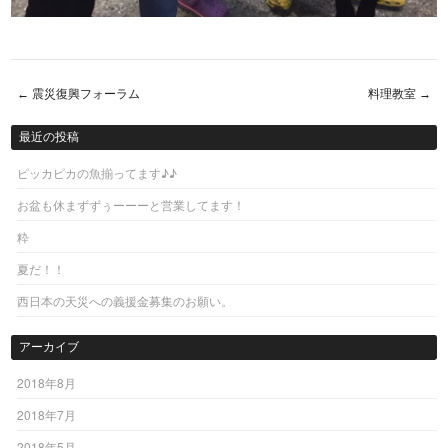
←
震災復興フォーラム
料理教室
→
Post navigation
最近の投稿
ピッカピカの魚揃ってます♪♪
お盆も休まずずぅーーーと営業してます！
粋
夏だ！！
西日本の天災への義援金募集のお願い。
アーカイブ
2018年8月
2018年7月
2018年5月