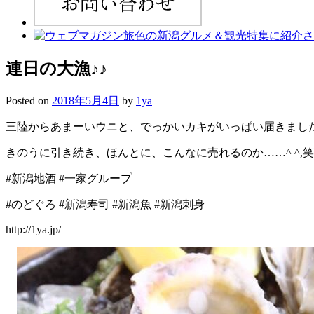
連日の大漁♪♪
Posted on
2018年5月4日
by
1ya
三陸からあまーいウニと、でっかいカキがいっぱい届きました
きのうに引き続き、ほんとに、こんなに売れるのか……^ ^,笑
#新潟地酒 #一家グループ
#のどぐろ #新潟寿司 #新潟魚 #新潟刺身
http://1ya.jp/