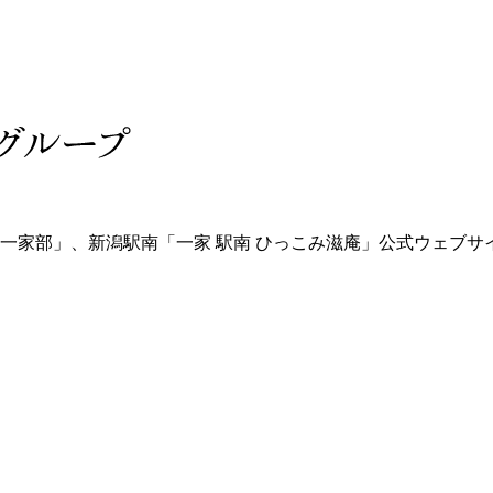
 一家部」、新潟駅南「一家 駅南 ひっこみ滋庵」公式ウェブサ