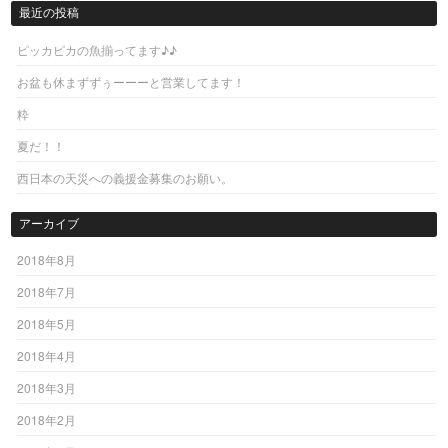
Post navigation
最近の投稿
ピッカピカの魚揃ってます♪♪
お盆も休まずずぅーーーと営業してます！
粋
夏だ！！
西日本の天災への義援金募集のお願い。
アーカイブ
2018年8月
2018年7月
2018年5月
2018年4月
2018年3月
2018年2月