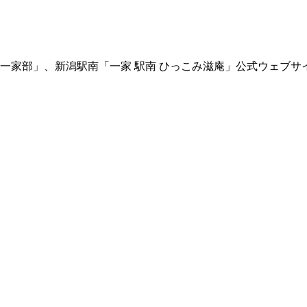
 一家部」、新潟駅南「一家 駅南 ひっこみ滋庵」公式ウェブサ