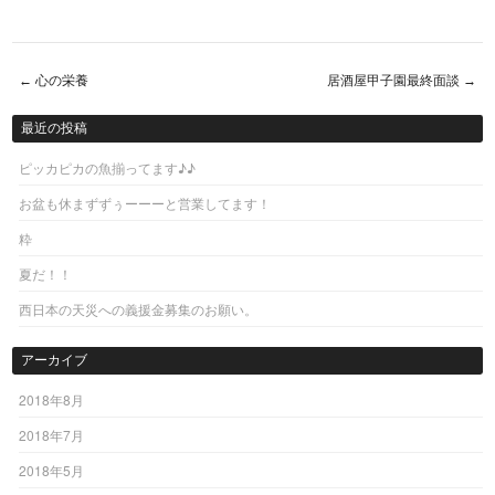
←
心の栄養
居酒屋甲子園最終面談
→
Post navigation
最近の投稿
ピッカピカの魚揃ってます♪♪
お盆も休まずずぅーーーと営業してます！
粋
夏だ！！
西日本の天災への義援金募集のお願い。
アーカイブ
2018年8月
2018年7月
2018年5月