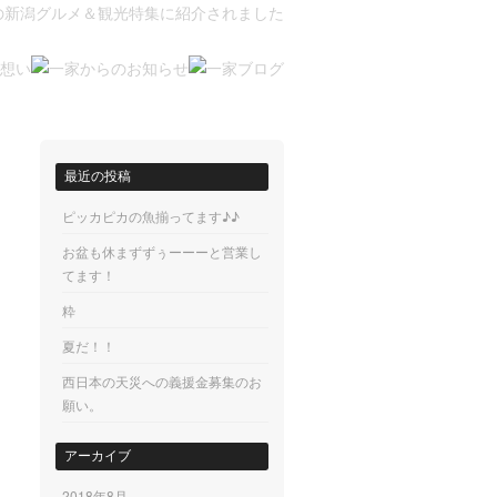
最近の投稿
ピッカピカの魚揃ってます♪♪
お盆も休まずずぅーーーと営業し
てます！
粋
夏だ！！
西日本の天災への義援金募集のお
願い。
アーカイブ
2018年8月