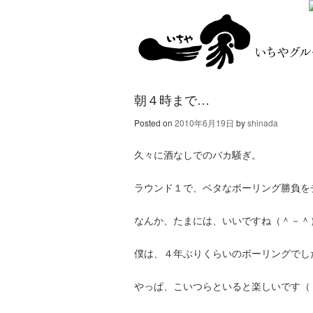
朝４時まで…
Posted on
2010年6月19日
by
shinada
久々に酒なしでのバカ騒ぎ。
ラウンド１で、ベタなボーリング勝負を
なんか、たまには、いいですね（＾－＾
僕は、４年ぶりくらいのボーリングでし
やっぱ、こいつらといると楽しいです（