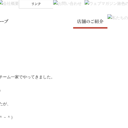
SKIP TO CONTENT
Menu
チーム一家でやってきました。
）
たが、
＾－＾）