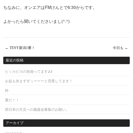
ちなみに、オンエアはFMけんとで6:30からです。
よかったら聞いてくださいまし(^.^)
←
TENY新潟1番！
今日も
→
Post navigation
最近の投稿
ピッカピカの魚揃ってます♪♪
お盆も休まずずぅーーーと営業してます！
粋
夏だ！！
西日本の天災への義援金募集のお願い。
アーカイブ