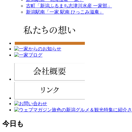
古町「新潟ふるまち志津川水産 一家部」
新潟駅南「一家 駅南 ひっこみ滋庵」
今日も