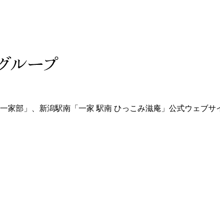
 一家部」、新潟駅南「一家 駅南 ひっこみ滋庵」公式ウェブサ